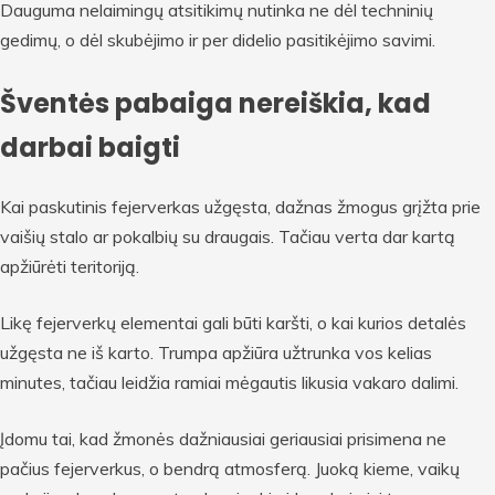
Dauguma nelaimingų atsitikimų nutinka ne dėl techninių
gedimų, o dėl skubėjimo ir per didelio pasitikėjimo savimi.
Šventės pabaiga nereiškia, kad
darbai baigti
Kai paskutinis fejerverkas užgęsta, dažnas žmogus grįžta prie
vaišių stalo ar pokalbių su draugais. Tačiau verta dar kartą
apžiūrėti teritoriją.
Likę fejerverkų elementai gali būti karšti, o kai kurios detalės
užgęsta ne iš karto. Trumpa apžiūra užtrunka vos kelias
minutes, tačiau leidžia ramiai mėgautis likusia vakaro dalimi.
Įdomu tai, kad žmonės dažniausiai geriausiai prisimena ne
pačius fejerverkus, o bendrą atmosferą. Juoką kieme, vaikų