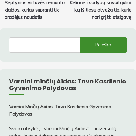
Septynios virtuvės remonto
Kelionė į sodybą savaitgaliui:
tarp
klaidos, kurias supranti tik
ką iš tiesų atveža tie, kurie
įrašų
pradėjus naudotis
nori grįžti atsigavę
Paieška
Varniai minčių Aidas: Tavo Kasdienio
Gyvenimo Palydovas
Varniai Minčių Aidas: Tavo Kasdienio Gyvenimo
Palydovas
Sveiki atvykę į „Varniai Minčių Aidas“ – universalią
erdvę, kurioje dalijamės naujienomis, įžvalgomis ir