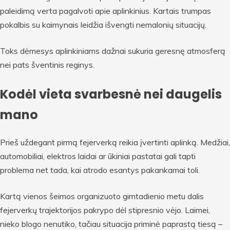
paleidimą verta pagalvoti apie aplinkinius. Kartais trumpas
pokalbis su kaimynais leidžia išvengti nemalonių situacijų.
Toks dėmesys aplinkiniams dažnai sukuria geresnę atmosferą
nei pats šventinis reginys.
Kodėl vieta svarbesnė nei daugelis
mano
Prieš uždegant pirmą fejerverką reikia įvertinti aplinką. Medžiai,
automobiliai, elektros laidai ar ūkiniai pastatai gali tapti
problema net tada, kai atrodo esantys pakankamai toli.
Kartą vienos šeimos organizuoto gimtadienio metu dalis
fejerverkų trajektorijos pakrypo dėl stipresnio vėjo. Laimei,
nieko blogo nenutiko, tačiau situacija priminė paprastą tiesą –