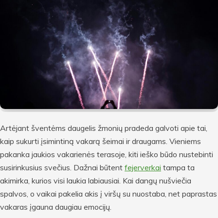
Artėjant šventėms daugelis žmonių pradeda galvoti apie tai,
kaip sukurti įsimintiną vakarą šeimai ir draugams. Vieniems
pakanka jaukios vakarienės terasoje, kiti ieško būdo nustebinti
susirinkusius svečius. Dažnai būtent
fejerverkai
tampa ta
akimirka, kurios visi laukia labiausiai. Kai dangų nušviečia
spalvos, o vaikai pakelia akis į viršų su nuostaba, net paprastas
vakaras įgauna daugiau emocijų.