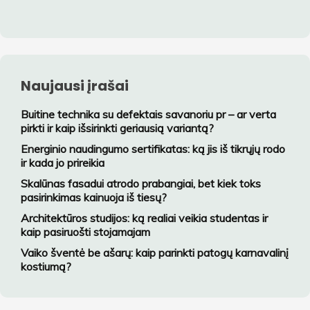
Naujausi įrašai
Buitine technika su defektais savanoriu pr – ar verta
pirkti ir kaip išsirinkti geriausią variantą?
Energinio naudingumo sertifikatas: ką jis iš tikrųjų rodo
ir kada jo prireikia
Skalūnas fasadui atrodo prabangiai, bet kiek toks
pasirinkimas kainuoja iš tiesų?
Architektūros studijos: ką realiai veikia studentas ir
kaip pasiruošti stojamajam
Vaiko šventė be ašarų: kaip parinkti patogų karnavalinį
kostiumą?