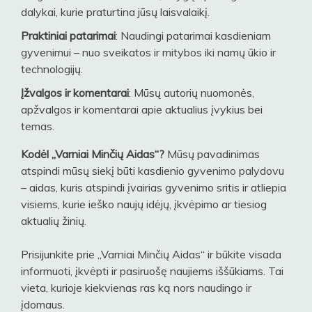
dalykai, kurie praturtina jūsų laisvalaikį.
Praktiniai patarimai
: Naudingi patarimai kasdieniam
gyvenimui – nuo sveikatos ir mitybos iki namų ūkio ir
technologijų.
Įžvalgos ir komentarai
: Mūsų autorių nuomonės,
apžvalgos ir komentarai apie aktualius įvykius bei
temas.
Kodėl „Varniai Minčių Aidas“?
Mūsų pavadinimas
atspindi mūsų siekį būti kasdienio gyvenimo palydovu
– aidas, kuris atspindi įvairias gyvenimo sritis ir atliepia
visiems, kurie ieško naujų idėjų, įkvėpimo ar tiesiog
aktualių žinių.
Prisijunkite prie „Varniai Minčių Aidas“ ir būkite visada
informuoti, įkvėpti ir pasiruošę naujiems iššūkiams. Tai
vieta, kurioje kiekvienas ras ką nors naudingo ir
įdomaus.