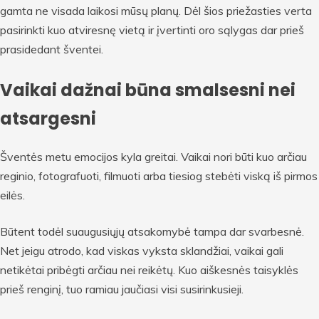
gamta ne visada laikosi mūsų planų. Dėl šios priežasties verta
pasirinkti kuo atviresnę vietą ir įvertinti oro sąlygas dar prieš
prasidedant šventei.
Vaikai dažnai būna smalsesni nei
atsargesni
Šventės metu emocijos kyla greitai. Vaikai nori būti kuo arčiau
reginio, fotografuoti, filmuoti arba tiesiog stebėti viską iš pirmos
eilės.
Būtent todėl suaugusiųjų atsakomybė tampa dar svarbesnė.
Net jeigu atrodo, kad viskas vyksta sklandžiai, vaikai gali
netikėtai pribėgti arčiau nei reikėtų. Kuo aiškesnės taisyklės
prieš renginį, tuo ramiau jaučiasi visi susirinkusieji.