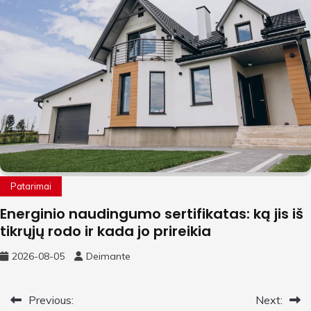
Patarimai
Energinio naudingumo sertifikatas: ką jis iš
tikrųjų rodo ir kada jo prireikia
2026-08-05
Deimante
Navigacija
Previous:
Next: