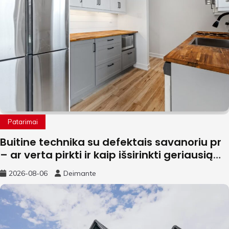
Patarimai
Buitine technika su defektais savanoriu pr
– ar verta pirkti ir kaip išsirinkti geriausią
variantą?
2026-08-06
Deimante