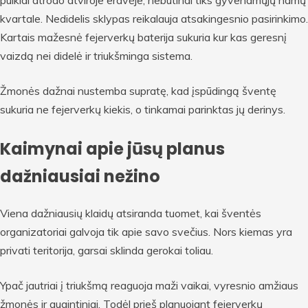
puikiai atrodo atviroje erdvėje, nebūtinai tiks gyvenamųjų namų
kvartale. Nedidelis sklypas reikalauja atsakingesnio pasirinkimo.
Kartais mažesnė fejerverkų baterija sukuria kur kas geresnį
vaizdą nei didelė ir triukšminga sistema.
Žmonės dažnai nustemba supratę, kad įspūdingą šventę
sukuria ne fejerverkų kiekis, o tinkamai parinktas jų derinys.
Kaimynai apie jūsų planus
dažniausiai nežino
Viena dažniausių klaidų atsiranda tuomet, kai šventės
organizatoriai galvoja tik apie savo svečius. Nors kiemas yra
privati teritorija, garsai sklinda gerokai toliau.
Ypač jautriai į triukšmą reaguoja maži vaikai, vyresnio amžiaus
žmonės ir augintiniai. Todėl prieš planuojant fejerverkų