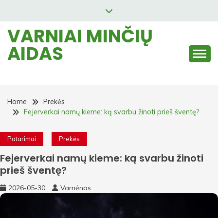
Skip
to
VARNIAI MINČIŲ
content
AIDAS
Home
Prekės
Fejerverkai namų kieme: ką svarbu žinoti prieš šventę?
Patarimai
Prekės
Fejerverkai namų kieme: ką svarbu žinoti
prieš šventę?
2026-05-30
Varnėnas