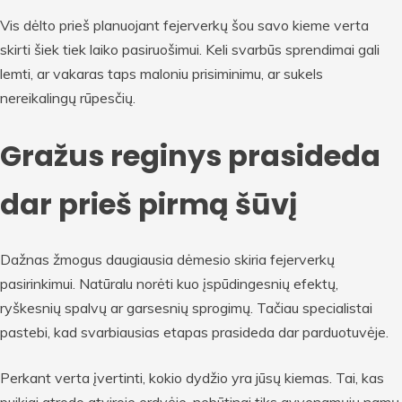
Vis dėlto prieš planuojant fejerverkų šou savo kieme verta
skirti šiek tiek laiko pasiruošimui. Keli svarbūs sprendimai gali
lemti, ar vakaras taps maloniu prisiminimu, ar sukels
nereikalingų rūpesčių.
Gražus reginys prasideda
dar prieš pirmą šūvį
Dažnas žmogus daugiausia dėmesio skiria fejerverkų
pasirinkimui. Natūralu norėti kuo įspūdingesnių efektų,
ryškesnių spalvų ar garsesnių sprogimų. Tačiau specialistai
pastebi, kad svarbiausias etapas prasideda dar parduotuvėje.
Perkant verta įvertinti, kokio dydžio yra jūsų kiemas. Tai, kas