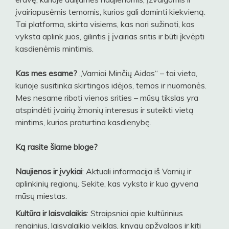
įvairiapusėmis temomis, kurios gali dominti kiekvieną.
Tai platforma, skirta visiems, kas nori sužinoti, kas
vyksta aplink juos, gilintis į įvairias sritis ir būti įkvėpti
kasdienėmis mintimis.
Kas mes esame?
„Varniai Minčių Aidas“ – tai vieta,
kurioje susitinka skirtingos idėjos, temos ir nuomonės.
Mes nesame riboti vienos srities – mūsų tikslas yra
atspindėti įvairių žmonių interesus ir suteikti vietą
mintims, kurios praturtina kasdienybę.
Ką rasite šiame bloge?
Naujienos ir įvykiai
: Aktuali informacija iš Varnių ir
aplinkinių regionų. Sekite, kas vyksta ir kuo gyvena
mūsų miestas.
Kultūra ir laisvalaikis
: Straipsniai apie kultūrinius
renginius, laisvalaikio veiklas, knygų apžvalgos ir kiti