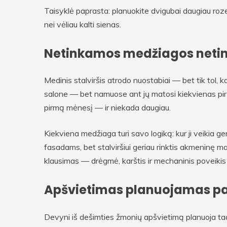
Taisyklė paprasta: planuokite dvigubai daugiau roze
nei vėliau kalti sienas.
Netinkamos medžiagos neti
Medinis stalviršis atrodo nuostabiai — bet tik tol, 
salone — bet namuose ant jų matosi kiekvienas piršt
pirmą mėnesį — ir niekada daugiau.
Kiekviena medžiaga turi savo logiką: kur ji veikia ge
fasadams, bet stalviršiui geriau rinktis akmeninę m
klausimas — drėgmė, karštis ir mechaninis poveikis 
Apšvietimas planuojamas pa
Devyni iš dešimties žmonių apšvietimą planuoja tada