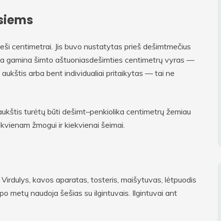
isiems
eši centimetrai. Jis buvo nustatytas prieš dešimtmečius
ausia gamina šimto aštuoniasdešimties centimetrų vyras —
ukštis arba bent individualiai pritaikytas — tai ne
aukštis turėtų būti dešimt–penkiolika centimetrų žemiau
iekvienam žmogui ir kiekvienai šeimai.
 Virdulys, kavos aparatas, tosteris, maišytuvas, lėtpuodis
 po metų naudoja šešias su ilgintuvais. Ilgintuvai ant