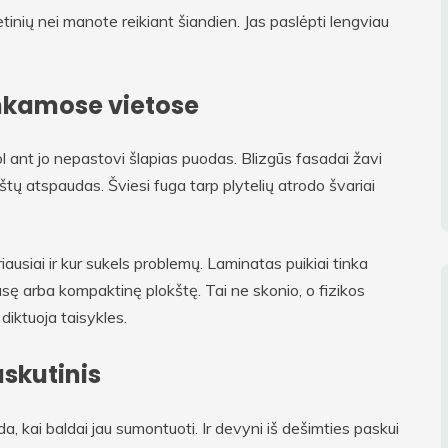
tinių nei manote reikiant šiandien. Jas paslėpti lengviau
nkamose vietose
kol ant jo nepastovi šlapias puodas. Blizgūs fasadai žavi
ų atspaudas. Šviesi fuga tarp plytelių atrodo švariai
riausiai ir kur sukels problemų. Laminatas puikiai tinka
asę arba kompaktinę plokštę. Tai ne skonio, o fizikos
diktuoja taisykles.
skutinis
, kai baldai jau sumontuoti. Ir devyni iš dešimties paskui