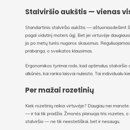
Stalviršio aukštis — vienas v
Standartinis stalviršio aukštis — aštuoniasdešimt š
pagal vidutinį moters ūgį. Bet jei virtuvėje daugi
jis po metų turės nugaros skausmus. Reguliuojamas a
prabanga, o sveikatos klausimas.
Ergonomikos tyrimai rodo, kad optimalus stalviršio 
alkūnės, kai ranka laisvai nuleista. Tai individualu k
Per mažai rozetinių
Kiek rozetinių reikia virtuvėje? Daugiau nei manote.
— ir tai tik pradžia. Žmonės planuoja tris rozetes, o
stalviršio — ne tik neestetiškai, bet ir nesaugu.