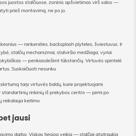
esos juostos stalčiuose, zoninis apšvietimas virš salos —
matyti prieš montavimą, ne po jo.
iškesnius — rankenėles, backsplash plyteles, šviestuvus. Ir
bė, stalčių mechanizmai, stalviršio medžiaga, vyriai.
Kokybiškas — penkiasdešimt tūkstančių. Virtuvės spintelė
rtus. Suskaičiuoti nesunku.
 skirtumą tarp virtuvės baldų, kurie projektuojami
r standartinių rinkinių iš prekybos centro — pirmi po
 reikalauja keitimo.
bet jausi
avimo darbo. Viskas tiesiog veikia — stalčiai atsitraukia