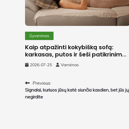
Gyvenimas
Kaip atpažinti kokybišką sofą:
karkasas, putos ir šeši patikrinimai
parduotuvėje
2026-07-25
Varnėnas
Navigacija
Previous:
Signalai, kuriuos jūsų katė siunčia kasdien, bet jūs jų
tarp
negirdite
įrašų