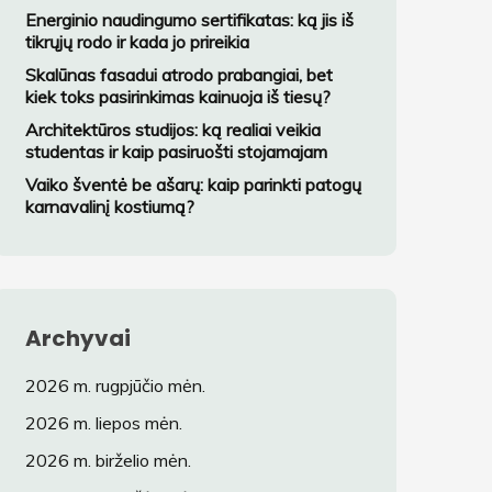
variantą?
Energinio naudingumo sertifikatas: ką jis iš
tikrųjų rodo ir kada jo prireikia
Skalūnas fasadui atrodo prabangiai, bet
kiek toks pasirinkimas kainuoja iš tiesų?
Architektūros studijos: ką realiai veikia
studentas ir kaip pasiruošti stojamajam
Vaiko šventė be ašarų: kaip parinkti patogų
karnavalinį kostiumą?
Archyvai
2026 m. rugpjūčio mėn.
2026 m. liepos mėn.
2026 m. birželio mėn.