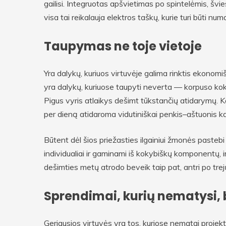
gailisi. Integruotas apšvietimas po spintelėmis, švi
visa tai reikalauja elektros taškų, kurie turi būti nu
Taupymas ne toje vietoje
Yra dalykų, kuriuos virtuvėje galima rinktis ekonom
yra dalykų, kuriuose taupyti neverta — korpuso koky
Pigus vyris atlaikys dešimt tūkstančių atidarymų. 
per dieną atidaroma vidutiniškai penkis–aštuonis ka
Būtent dėl šios priežasties ilgainiui žmonės pastebi
individualiai ir gaminami iš kokybiškų komponentų, i
dešimties metų atrodo beveik taip pat, antri po trejų
Sprendimai, kurių nematysi, 
Geriausios virtuvės yra tos, kuriose nematai projekt