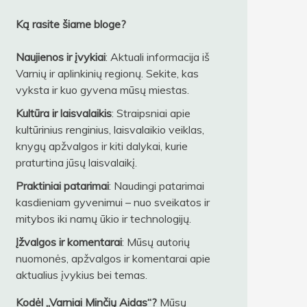
Ką rasite šiame bloge?
Naujienos ir įvykiai
: Aktuali informacija iš
Varnių ir aplinkinių regionų. Sekite, kas
vyksta ir kuo gyvena mūsų miestas.
Kultūra ir laisvalaikis
: Straipsniai apie
kultūrinius renginius, laisvalaikio veiklas,
knygų apžvalgos ir kiti dalykai, kurie
praturtina jūsų laisvalaikį.
Praktiniai patarimai
: Naudingi patarimai
kasdieniam gyvenimui – nuo sveikatos ir
mitybos iki namų ūkio ir technologijų.
Įžvalgos ir komentarai
: Mūsų autorių
nuomonės, apžvalgos ir komentarai apie
aktualius įvykius bei temas.
Kodėl „Varniai Minčių Aidas“?
Mūsų