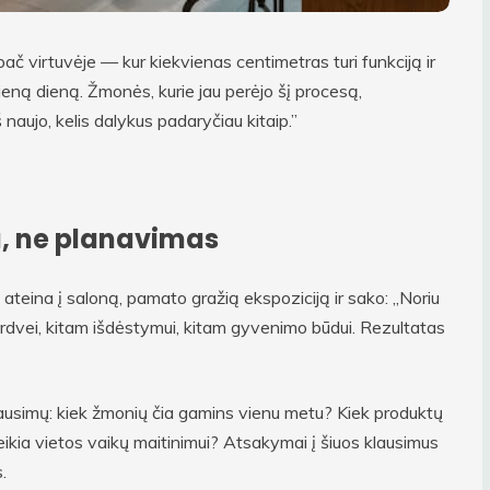
ač virtuvėje — kur kiekvienas centimetras turi funkciją ir
eną dieną. Žmonės, kurie jau perėjo šį procesą,
š naujo, kelis dalykus padaryčiau kitaip.”
, ne planavimas
teina į saloną, pamato gražią ekspoziciją ir sako: „Noriu
 erdvei, kitam išdėstymui, kitam gyvenimo būdui. Rezultatas
lausimų: kiek žmonių čia gamins vienu metu? Kiek produktų
ikia vietos vaikų maitinimui? Atsakymai į šiuos klausimus
.