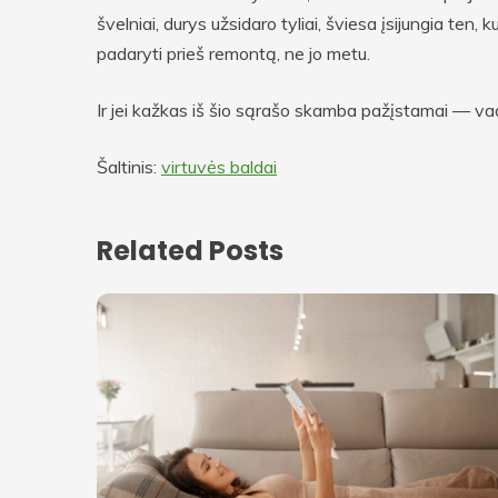
švelniai, durys užsidaro tyliai, šviesa įsijungia ten, 
padaryti prieš remontą, ne jo metu.
Ir jei kažkas iš šio sąrašo skamba pažįstamai — vadi
Šaltinis:
virtuvės baldai
Related Posts