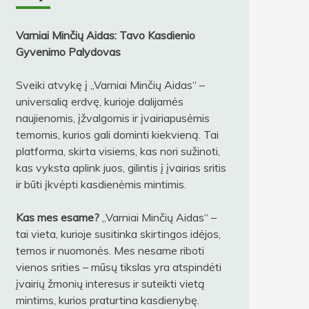
Varniai Minčių Aidas: Tavo Kasdienio
Gyvenimo Palydovas
Sveiki atvykę į „Varniai Minčių Aidas“ –
universalią erdvę, kurioje dalijamės
naujienomis, įžvalgomis ir įvairiapusėmis
temomis, kurios gali dominti kiekvieną. Tai
platforma, skirta visiems, kas nori sužinoti,
kas vyksta aplink juos, gilintis į įvairias sritis
ir būti įkvėpti kasdienėmis mintimis.
Kas mes esame?
„Varniai Minčių Aidas“ –
tai vieta, kurioje susitinka skirtingos idėjos,
temos ir nuomonės. Mes nesame riboti
vienos srities – mūsų tikslas yra atspindėti
įvairių žmonių interesus ir suteikti vietą
mintims, kurios praturtina kasdienybę.