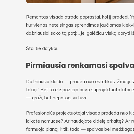
Remontas visada atrodo paprastai, kol jį pradedi. Yp
kur vienas neteisingas sprendimas jaučiamas kiekvi
dažniausiai sako tą patį: „Jei galėčiau viską daryti i
Štai tie dalykai.
Pirmiausia renkamasi spalva
Dažniausia klaida — pradėti nuo estetikos. Žmogus a
tokią.” Bet ta ekspozicija buvo suprojektuota kitai
— graži, bet nepatogi virtuvė.
Profesionalūs projektuotojai visada pradeda nuo k
laikote namuose? Ar naudojate didelę orkaitę? Ar re
formuoja planą, ir tik tada — spalvas bei medžiagas