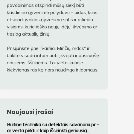
pavadinimas atspindi mūsų siekį būti
kasdienio gyvenimo palydovu – aidas, kuris
atspindi įvairias gyvenimo sritis ir atliepia
visiems, kurie ieško naujų idėjų, įkvėpimo ar
tiesiog aktualių žinių.
Prisijunkite prie „Varniai Minčių Aidas“ ir
būkite visada informuoti, įkvėpti ir pasiruošę
naujiems iššūkiams. Tai vieta, kurioje
kiekvienas ras ką nors naudingo ir įdomaus.
Naujausi įrašai
Buitine technika su defektais savanoriu pr –
ar verta pirkti ir kaip išsirinkti geriausią