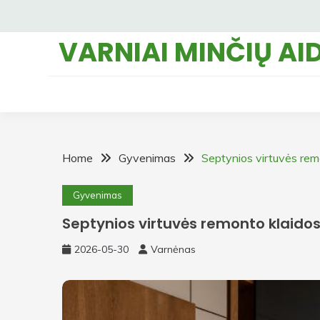
Skip
to
VARNIAI MINČIŲ AI
content
Home
Gyvenimas
Septynios virtuvės remo
Gyvenimas
Septynios virtuvės remonto klaidos,
2026-05-30
Varnėnas