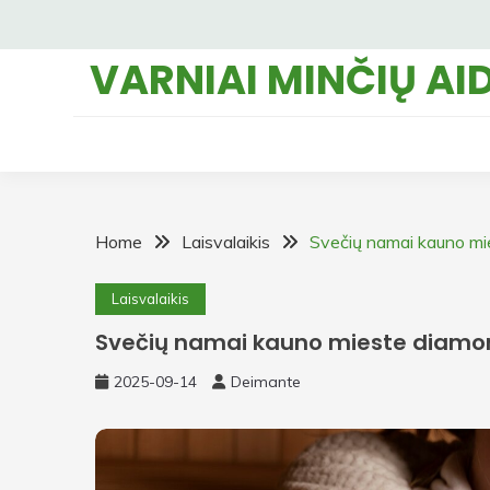
Skip
to
VARNIAI MINČIŲ AI
content
Home
Laisvalaikis
Svečių namai kauno mi
Laisvalaikis
Svečių namai kauno mieste diamon
2025-09-14
Deimante