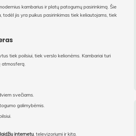
odernius kambarius ir platų patogumų pasirinkimą. Šie
 todėl jis yra puikus pasirinkimas tiek keliautojams, tiek
eras
tus tiek poilsiui, tiek verslo kelionėms. Kambariai turi
šką atmosferą.
 dviem svečiams.
patogumo galimybėmis.
lsiui.
idžiu internetu
, televizoriumi ir kita.