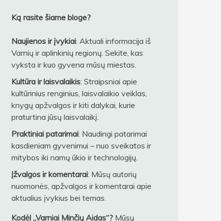
Ką rasite šiame bloge?
Naujienos ir įvykiai
: Aktuali informacija iš
Varnių ir aplinkinių regionų. Sekite, kas
vyksta ir kuo gyvena mūsų miestas.
Kultūra ir laisvalaikis
: Straipsniai apie
kultūrinius renginius, laisvalaikio veiklas,
knygų apžvalgos ir kiti dalykai, kurie
praturtina jūsų laisvalaikį.
Praktiniai patarimai
: Naudingi patarimai
kasdieniam gyvenimui – nuo sveikatos ir
mitybos iki namų ūkio ir technologijų.
Įžvalgos ir komentarai
: Mūsų autorių
nuomonės, apžvalgos ir komentarai apie
aktualius įvykius bei temas.
Kodėl „Varniai Minčių Aidas“?
Mūsų