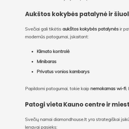
Aukštos kokybės patalynė ir šiuo
Svečiai gali tikėtis
aukštos kokybės patalynės
ir p
modernūs patogumai, įskaitant:
Klimato kontrolė
Minibaras
Privatus vonios kambarys
Papildomi patogumai, tokie kaip
nemokamas wi-fi
,
Patogi vieta Kauno centre ir mies
Svečių namai diamondhouse.lt yra strategiškai įsikū
lengvai pasieks: