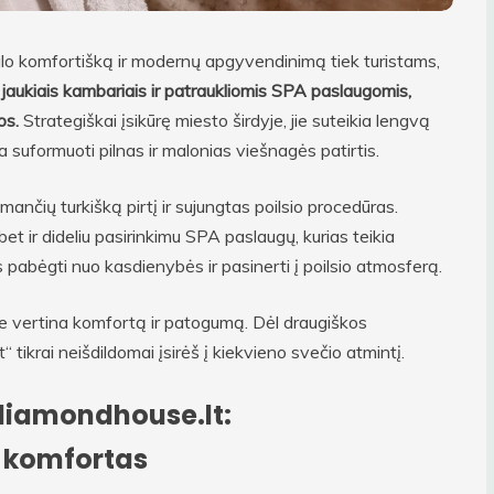
lo komfortišką ir modernų apgyvendinimą tiek turistams,
a jaukiais kambariais ir patraukliomis SPA paslaugomis,
os.
Strategiškai įsikūrę miesto širdyje, jie suteikia lengvą
da suformuoti pilnas ir malonias viešnagės patirtis.
mančių turkišką pirtį ir sujungtas poilsio procedūras.
et ir dideliu pasirinkimu SPA paslaugų, kurias teikia
ms pabėgti nuo kasdienybės ir pasinerti į poilsio atmosferą.
rie vertina komfortą ir patogumą. Dėl draugiškos
tikrai neišdildomai įsirėš į kiekvieno svečio atmintį.
diamondhouse.lt:
 komfortas