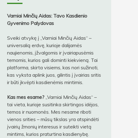
Varniai Minčių Aidas: Tavo Kasdienio
Gyvenimo Palydovas
Sveiki atvykę į „Varniai Minčių Aidas“ –
universalią erdvę, kurioje dalijamės
naujienomis, įžvalgomis ir įvairiapusėmis
temomis, kurios gali dominti kiekvieną. Tai
platforma, skirta visiems, kas nori sužinoti,
kas vyksta aplink juos, gilintis į įvairias sritis
ir būti įkvėpti kasdienėmis mintimis.
Kas mes esame?
„Varniai Minčių Aidas“ –
tai vieta, kurioje susitinka skirtingos idėjos,
temos ir nuomonės. Mes nesame riboti
vienos srities – mūsų tikslas yra atspindėti
įvairių žmonių interesus ir suteikti vietą
mintims, kurios praturtina kasdienybę.