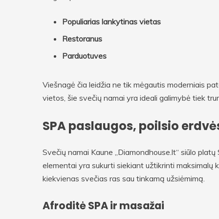
Populiarias lankytinas vietas
Restoranus
Parduotuves
Viešnagė čia leidžia ne tik mėgautis moderniais pato
vietos, šie svečių namai yra ideali galimybė tiek tru
SPA paslaugos, poilsio erdvė
Svečių namai Kaune „Diamondhouse.lt“ siūlo platų SP
elementai yra sukurti siekiant užtikrinti maksimalų 
kiekvienas svečias ras sau tinkamą užsiėmimą.
Afroditė SPA ir masažai