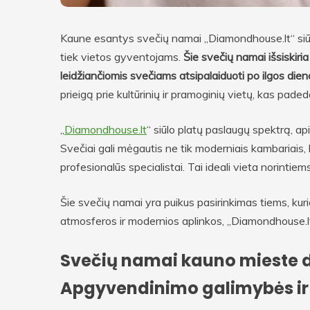
Kaune esantys svečių namai „Diamondhouse.lt“ siū
tiek vietos gyventojams.
Šie svečių namai išsiskiri
leidžiančiomis svečiams atsipalaiduoti po ilgos dien
prieigą prie kultūrinių ir pramoginių vietų, kas pade
„
Diamondhouse.lt
“ siūlo platų paslaugų spektrą, api
Svečiai gali mėgautis ne tik moderniais kambariais, b
profesionalūs specialistai. Tai ideali vieta norintie
Šie svečių namai yra puikus pasirinkimas tiems, ku
atmosferos ir modernios aplinkos, „Diamondhouse.lt“ 
Svečių namai kauno mieste 
Apgyvendinimo galimybės ir