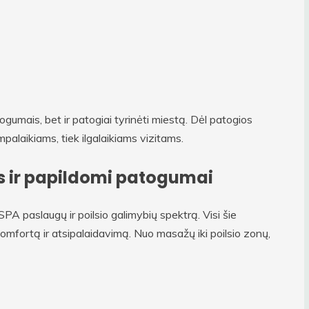
gumais, bet ir patogiai tyrinėti miestą. Dėl patogios
mpalaikiams, tiek ilgalaikiams vizitams.
s ir papildomi patogumai
A paslaugų ir poilsio galimybių spektrą. Visi šie
komfortą ir atsipalaidavimą. Nuo masažų iki poilsio zonų,