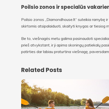
Poilsio zonos ir specialūs vakari
Poilsio zonos „Diamondhouse.lt“ suteikia ramybę ir
skirtomis atsipalaiduoti, skaityti knygas ar tiesiog
Be to, viešnagės metu galima pasinaudoti specialia
prieš atvykstant, ir ji apima skoningų patiekalų pas
patirties dar labiau praturtina viešnagę, paversdamo
Related Posts