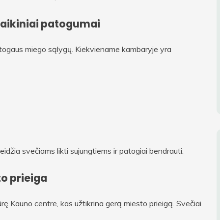
laikiniai patogumai
atogaus miego sąlygų. Kiekviename kambaryje yra
 leidžia svečiams likti sujungtiems ir patogiai bendrauti.
to prieiga
rę Kauno centre, kas užtikrina gerą miesto prieigą. Svečiai