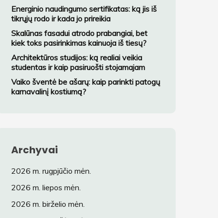
variantą?
Energinio naudingumo sertifikatas: ką jis iš
tikrųjų rodo ir kada jo prireikia
Skalūnas fasadui atrodo prabangiai, bet
kiek toks pasirinkimas kainuoja iš tiesų?
Architektūros studijos: ką realiai veikia
studentas ir kaip pasiruošti stojamajam
Vaiko šventė be ašarų: kaip parinkti patogų
karnavalinį kostiumą?
Archyvai
2026 m. rugpjūčio mėn.
2026 m. liepos mėn.
2026 m. birželio mėn.