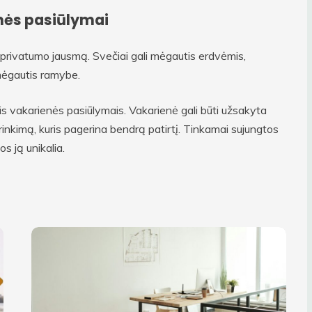
enės pasiūlymai
 privatumo jausmą. Svečiai gali mėgautis erdvėmis,
 mėgautis ramybe.
is vakarienės pasiūlymais. Vakarienė gali būti užsakyta
irinkimą, kuris pagerina bendrą patirtį. Tinkamai sujungtos
s ją unikalia.