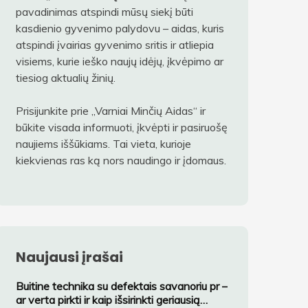
pavadinimas atspindi mūsų siekį būti
kasdienio gyvenimo palydovu – aidas, kuris
atspindi įvairias gyvenimo sritis ir atliepia
visiems, kurie ieško naujų idėjų, įkvėpimo ar
tiesiog aktualių žinių.
Prisijunkite prie „Varniai Minčių Aidas“ ir
būkite visada informuoti, įkvėpti ir pasiruošę
naujiems iššūkiams. Tai vieta, kurioje
kiekvienas ras ką nors naudingo ir įdomaus.
Naujausi įrašai
Buitine technika su defektais savanoriu pr –
ar verta pirkti ir kaip išsirinkti geriausią