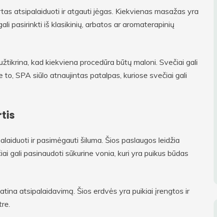
rtas atsipalaiduoti ir atgauti jėgas. Kiekvienas masažas yra
ali pasirinkti iš klasikinių, arbatos ar aromaterapinių
žtikrina, kad kiekviena procedūra būtų maloni. Svečiai gali
 to, SPA siūlo atnaujintas patalpas, kuriose svečiai gali
rtis
ipalaiduoti ir pasimėgauti šiluma. Šios paslaugos leidžia
ečiai gali pasinaudoti sūkurine vonia, kuri yra puikus būdas
atina atsipalaidavimą. Šios erdvės yra puikiai įrengtos ir
tre.