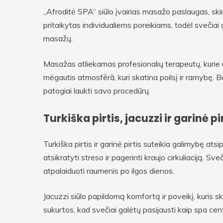
„Afroditė SPA“ siūlo įvairias masažo paslaugas, ski
pritaikytas individualiems poreikiams, todėl svečiai g
masažų.
Masažas atliekamas profesionalių terapeutų, kurie u
mėgautis atmosfērā, kuri skatina poilsį ir ramybę. Be
patogiai laukti savo procedūrų.
Turkiška pirtis, jacuzzi ir garinė pi
Turkiška pirtis ir garinė pirtis suteikia galimybę ats
atsikratyti streso ir pagerinti kraujo cirkuliaciją. Sv
atpalaiduoti raumenis po ilgos dienos.
Jacuzzi siūlo papildomą komfortą ir poveikį, kuris sk
sukurtos, kad svečiai galėtų pasijausti kaip spa cen