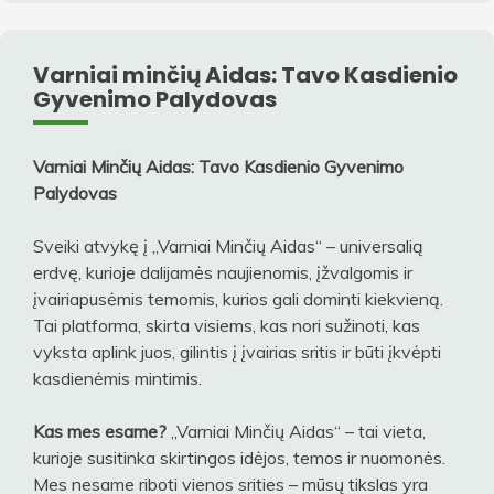
Varniai minčių Aidas: Tavo Kasdienio
Gyvenimo Palydovas
Varniai Minčių Aidas: Tavo Kasdienio Gyvenimo
Palydovas
Sveiki atvykę į „Varniai Minčių Aidas“ – universalią
erdvę, kurioje dalijamės naujienomis, įžvalgomis ir
įvairiapusėmis temomis, kurios gali dominti kiekvieną.
Tai platforma, skirta visiems, kas nori sužinoti, kas
vyksta aplink juos, gilintis į įvairias sritis ir būti įkvėpti
kasdienėmis mintimis.
Kas mes esame?
„Varniai Minčių Aidas“ – tai vieta,
kurioje susitinka skirtingos idėjos, temos ir nuomonės.
Mes nesame riboti vienos srities – mūsų tikslas yra