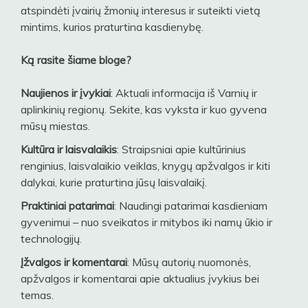
atspindėti įvairių žmonių interesus ir suteikti vietą
mintims, kurios praturtina kasdienybę.
Ką rasite šiame bloge?
Naujienos ir įvykiai
: Aktuali informacija iš Varnių ir
aplinkinių regionų. Sekite, kas vyksta ir kuo gyvena
mūsų miestas.
Kultūra ir laisvalaikis
: Straipsniai apie kultūrinius
renginius, laisvalaikio veiklas, knygų apžvalgos ir kiti
dalykai, kurie praturtina jūsų laisvalaikį.
Praktiniai patarimai
: Naudingi patarimai kasdieniam
gyvenimui – nuo sveikatos ir mitybos iki namų ūkio ir
technologijų.
Įžvalgos ir komentarai
: Mūsų autorių nuomonės,
apžvalgos ir komentarai apie aktualius įvykius bei
temas.