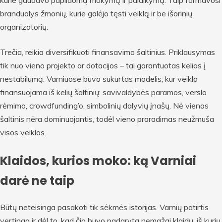
kurie gaudavo papildomą mokymą ir palaikymą. Taip formavosi
branduolys žmonių, kurie galėjo tęsti veiklą ir be išorinių
organizatorių.
Trečia, reikia diversifikuoti finansavimo šaltinius. Priklausymas
tik nuo vieno projekto ar dotacijos – tai garantuotas kelias į
nestabilumą. Varniuose buvo sukurtas modelis, kur veikla
finansuojama iš kelių šaltinių: savivaldybės paramos, verslo
rėmimo, crowdfunding’o, simbolinių dalyvių įnašų. Nė vienas
šaltinis nėra dominuojantis, todėl vieno praradimas neužmuša
visos veiklos.
Klaidos, kurios moko: ką Varniai
darė ne taip
Būtų neteisinga pasakoti tik sėkmės istorijas. Varnių patirtis
vertinga ir dėl to, kad čia buvo padaryta nemažai klaidų, iš kurių