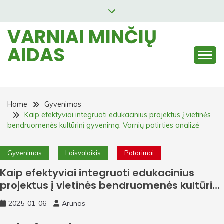
Skip
to
VARNIAI MINČIŲ
content
AIDAS
Home
Gyvenimas
Kaip efektyviai integruoti edukacinius projektus į vietinės
bendruomenės kultūrinį gyvenimą: Varnių patirties analizė
Gyvenimas
Laisvalaikis
Patarimai
Kaip efektyviai integruoti edukacinius
projektus į vietinės bendruomenės kultūrinį
gyvenimą: Varnių patirties analizė
2025-01-06
Arunas