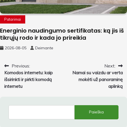
Patarimai
Energinio naudingumo sertifikatas: ką jis iš
tikrųjų rodo ir kada jo prireikia
2026-08-05
Deimante
Navigacija
Previous:
Next:
Komodos internetu: kaip
Namai su vaizdu ar verta
tarp
išsirinkti ir pirkti komodą
mokėti už panoraminę
įrašų
internetu
aplinką
Paieška