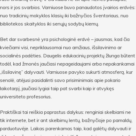
nors ir jos svarbios. Varniuose buvo panaudotos įvairios erdvės:
nuo tradicinių mokyklos klasių iki bažnyčios šventoriaus, nuo
bibliotekos skaityklos iki senųjų sodybų kiemų.
Bet dar svarbesnė yra psichologinė erdvė – jausmas, kad čia
kviečiami visi, nepriklausomai nuo amžiaus, išsilavinimo ar
socialinės padėties. Daugelis edukacinių projektų žlunga būtent
todėl, kad žmonės jaučiasi nepageidaujami arba nepakankamai
„išsilavinę” dalyvauti. Varniuose pavyko sukurti atmosferą, kur
senolė, atėjusi pasidalinti savo prisiminimais apie pokario
laikotarpį, jaučiasi lygiai taip pat svarbi kaip ir atvykęs
universiteto profesorius.
Praktiškai tai reiškia paprastus dalykus: renginiai skelbiami ne
tik internete, bet ir ant skelbimų lentų, bažnyčioje po pamaldų,
parduotuvėje. Laikas parenkamas taip, kad galėtų dalyvauti ir