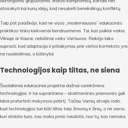
skirtingomis grupuotėmis, ieškoti kompromisų, kartais net
atsisakyti kai kurių idėjų, kad nesukelti bereikalingų konfliktų.
Taip pat paaiškėjo, kad ne visos „moderniausios” edukacinės
praktikos tinka kiekvienai bendruomenei. Tai, kas puikiai veikia
Vilniuje ar Kaune, nebūtinai veiks Varniuose. Reikėjo laiko
suprasti, kad adaptacija ir pritaikymas prie vietos konteksto yra
ne nusileidimas, o būtinybė.
Technologijos kaip tiltas, ne siena
Šiuolaikiniai edukaciniai projektai dažnai sureikšmina
technologijas. Ir tai suprantama – skaitmeninės priemonės gali
labai praturtinti mokymosi patirtį. Tačiau Varnių atvejis rodo,
kad technologijos turi būti tiltas tarp žmonių ir žinių, o ne siena,
kuri atskiria tuos, kas moka jomis naudotis, nuo tų, kas nemoka.