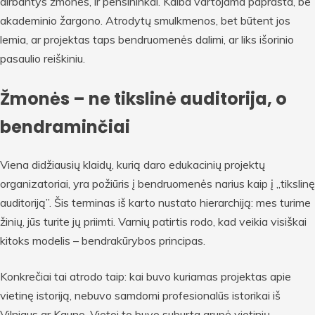
dirbantys žmonės, ir pensininkai. Kalba vartojama paprasta, be
akademinio žargono. Atrodytų smulkmenos, bet būtent jos
lemia, ar projektas taps bendruomenės dalimi, ar liks išorinio
pasaulio reiškiniu.
Žmonės – ne tikslinė auditorija, o
bendraminčiai
Viena didžiausių klaidų, kurią daro edukacinių projektų
organizatoriai, yra požiūris į bendruomenės narius kaip į „tikslinę
auditoriją”. Šis terminas iš karto nustato hierarchiją: mes turime
žinių, jūs turite jų priimti. Varnių patirtis rodo, kad veikia visiškai
kitoks modelis – bendrakūrybos principas.
Konkrečiai tai atrodo taip: kai buvo kuriamas projektas apie
vietinę istoriją, nebuvo samdomi profesionalūs istorikai iš
Vilniaus ar Kauno. Vietoj to buvo suburta grupė vietinių