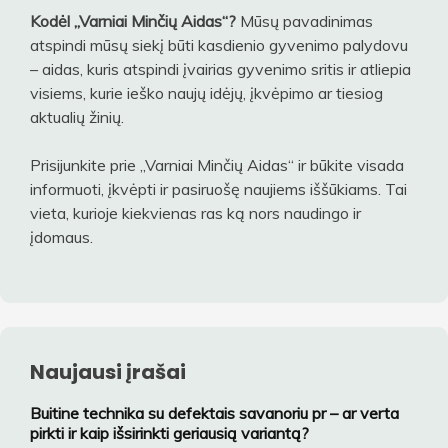
Kodėl „Varniai Minčių Aidas“?
Mūsų pavadinimas
atspindi mūsų siekį būti kasdienio gyvenimo palydovu
– aidas, kuris atspindi įvairias gyvenimo sritis ir atliepia
visiems, kurie ieško naujų idėjų, įkvėpimo ar tiesiog
aktualių žinių.
Prisijunkite prie „Varniai Minčių Aidas“ ir būkite visada
informuoti, įkvėpti ir pasiruošę naujiems iššūkiams. Tai
vieta, kurioje kiekvienas ras ką nors naudingo ir
įdomaus.
Naujausi įrašai
Buitine technika su defektais savanoriu pr – ar verta
pirkti ir kaip išsirinkti geriausią variantą?