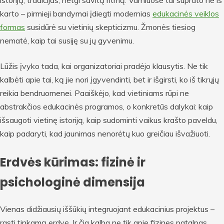
karto – pirmieji bandymai įdiegti modernias
edukacinės veiklos
formas
susidūrė su vietinių skepticizmu. Žmonės tiesiog
nematė, kaip tai susiję su jų gyvenimu.
Lūžis įvyko tada, kai organizatoriai pradėjo klausytis. Ne tik
kalbėti apie tai, ką jie nori įgyvendinti, bet ir išgirsti, ko iš tikrųjų
reikia bendruomenei. Paaiškėjo, kad vietiniams rūpi ne
abstrakčios edukacinės programos, o konkretūs dalykai: kaip
išsaugoti vietinę istoriją, kaip sudominti vaikus krašto paveldu,
kaip padaryti, kad jaunimas nenorėtų kuo greičiau išvažiuoti.
Erdvės kūrimas: fizinė ir
psichologinė dimensija
Vienas didžiausių iššūkių integruojant edukacinius projektus –
rasti tinkamą erdvę. Ir čia kalba ne tik apie fizines patalpas,