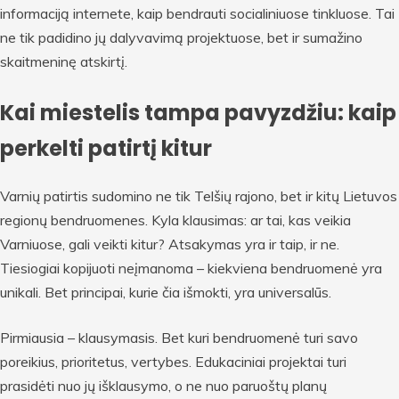
informaciją internete, kaip bendrauti socialiniuose tinkluose. Tai
ne tik padidino jų dalyvavimą projektuose, bet ir sumažino
skaitmeninę atskirtį.
Kai miestelis tampa pavyzdžiu: kaip
perkelti patirtį kitur
Varnių patirtis sudomino ne tik Telšių rajono, bet ir kitų Lietuvos
regionų bendruomenes. Kyla klausimas: ar tai, kas veikia
Varniuose, gali veikti kitur? Atsakymas yra ir taip, ir ne.
Tiesiogiai kopijuoti neįmanoma – kiekviena bendruomenė yra
unikali. Bet principai, kurie čia išmokti, yra universalūs.
Pirmiausia – klausymasis. Bet kuri bendruomenė turi savo
poreikius, prioritetus, vertybes. Edukaciniai projektai turi
prasidėti nuo jų išklausymo, o ne nuo paruoštų planų