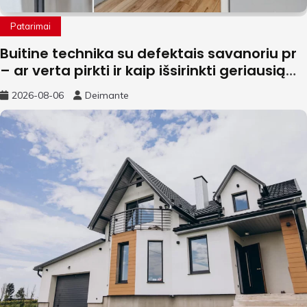
Patarimai
Buitine technika su defektais savanoriu pr
– ar verta pirkti ir kaip išsirinkti geriausią
variantą?
2026-08-06
Deimante