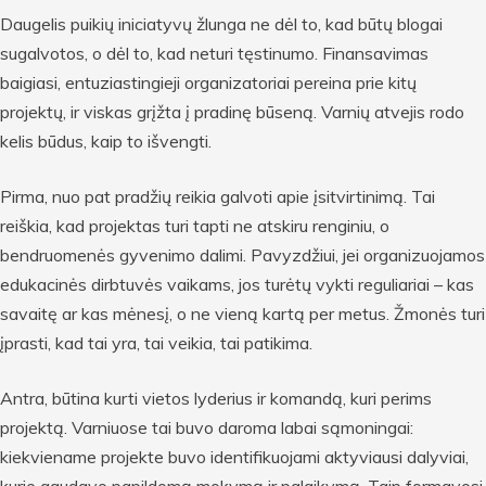
Daugelis puikių iniciatyvų žlunga ne dėl to, kad būtų blogai
sugalvotos, o dėl to, kad neturi tęstinumo. Finansavimas
baigiasi, entuziastingieji organizatoriai pereina prie kitų
projektų, ir viskas grįžta į pradinę būseną. Varnių atvejis rodo
kelis būdus, kaip to išvengti.
Pirma, nuo pat pradžių reikia galvoti apie įsitvirtinimą. Tai
reiškia, kad projektas turi tapti ne atskiru renginiu, o
bendruomenės gyvenimo dalimi. Pavyzdžiui, jei organizuojamos
edukacinės dirbtuvės vaikams, jos turėtų vykti reguliariai – kas
savaitę ar kas mėnesį, o ne vieną kartą per metus. Žmonės turi
įprasti, kad tai yra, tai veikia, tai patikima.
Antra, būtina kurti vietos lyderius ir komandą, kuri perims
projektą. Varniuose tai buvo daroma labai sąmoningai:
kiekviename projekte buvo identifikuojami aktyviausi dalyviai,