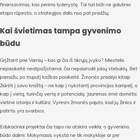
finansavimas, kas perims lyderystę. Tai turi būti ne galutinio
etapo rūpestis, o strategijos dalis nuo pat pradžių.
Kai švietimas tampa gyvenimo
būdu
Grįžtant prie Varnių – kas gi čia iš tikrųjų įvyko? Miestelis
nepasikeitė neatpažįstamai, čia nepasirodė jokių stebuklų. Bet
pamažu, po truputį kažkas pasikeitė. Žmonės pradėjo kitaip
žiūrėti į savo kraštą – ne kaip į nykstantį provincijos kampelį, o
kaip į vietą, turinčią vertę ir potencialą. Jaunimas ėmė domėtis
vietine istorija ir kultūra. Vyresni žmonės pajuto, kad jų žinios ir
patirtis yra svarbios.
Edukaciniai projektai čia tapo ne atskira veikla, o gyvenimo
būdo dalimi. Mokymasis vyksta ne tik mokykloje ar per