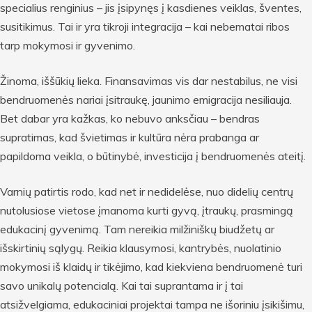
specialius renginius – jis įsipynęs į kasdienes veiklas, šventes,
susitikimus. Tai ir yra tikroji integracija – kai nebematai ribos
tarp mokymosi ir gyvenimo.
Žinoma, iššūkių lieka. Finansavimas vis dar nestabilus, ne visi
bendruomenės nariai įsitraukę, jaunimo emigracija nesiliauja.
Bet dabar yra kažkas, ko nebuvo anksčiau – bendras
supratimas, kad švietimas ir kultūra nėra prabanga ar
papildoma veikla, o būtinybė, investicija į bendruomenės ateitį.
Varnių patirtis rodo, kad net ir nedidelėse, nuo didelių centrų
nutolusiose vietose įmanoma kurti gyvą, įtraukų, prasmingą
edukacinį gyvenimą. Tam nereikia milžiniškų biudžetų ar
išskirtinių sąlygų. Reikia klausymosi, kantrybės, nuolatinio
mokymosi iš klaidų ir tikėjimo, kad kiekviena bendruomenė turi
savo unikalų potencialą. Kai tai suprantama ir į tai
atsižvelgiama, edukaciniai projektai tampa ne išoriniu įsikišimu,