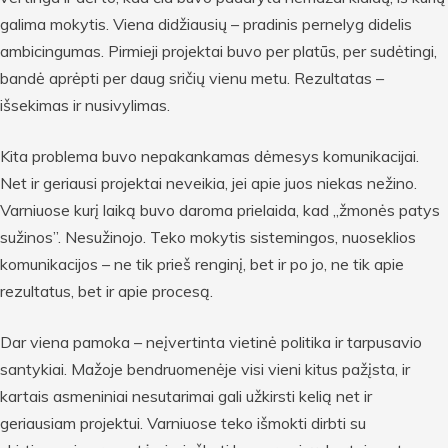
galima mokytis. Viena didžiausių – pradinis pernelyg didelis
ambicingumas. Pirmieji projektai buvo per platūs, per sudėtingi,
bandė aprėpti per daug sričių vienu metu. Rezultatas –
išsekimas ir nusivylimas.
Kita problema buvo nepakankamas dėmesys komunikacijai.
Net ir geriausi projektai neveikia, jei apie juos niekas nežino.
Varniuose kurį laiką buvo daroma prielaida, kad „žmonės patys
sužinos”. Nesužinojo. Teko mokytis sistemingos, nuoseklios
komunikacijos – ne tik prieš renginį, bet ir po jo, ne tik apie
rezultatus, bet ir apie procesą.
Dar viena pamoka – neįvertinta vietinė politika ir tarpusavio
santykiai. Mažoje bendruomenėje visi vieni kitus pažįsta, ir
kartais asmeniniai nesutarimai gali užkirsti kelią net ir
geriausiam projektui. Varniuose teko išmokti dirbti su