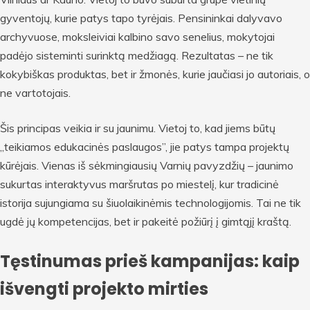
gyventojų, kurie patys tapo tyrėjais. Pensininkai dalyvavo
archyvuose, moksleiviai kalbino savo senelius, mokytojai
padėjo sisteminti surinktą medžiagą. Rezultatas – ne tik
kokybiškas produktas, bet ir žmonės, kurie jaučiasi jo autoriais, o
ne vartotojais.
Šis principas veikia ir su jaunimu. Vietoj to, kad jiems būtų
„teikiamos edukacinės paslaugos”, jie patys tampa projektų
kūrėjais. Vienas iš sėkmingiausių Varnių pavyzdžių – jaunimo
sukurtas interaktyvus maršrutas po miestelį, kur tradicinė
istorija sujungiama su šiuolaikinėmis technologijomis. Tai ne tik
ugdė jų kompetencijas, bet ir pakeitė požiūrį į gimtąjį kraštą.
Tęstinumas prieš kampanijas: kaip
išvengti projekto mirties