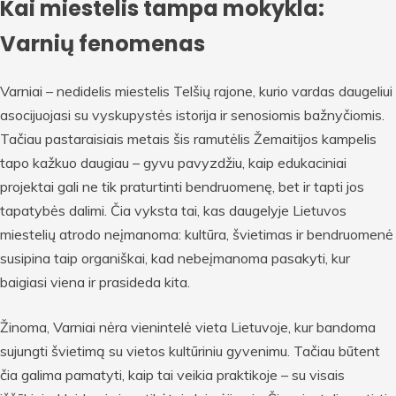
Kai miestelis tampa mokykla:
Varnių fenomenas
Varniai – nedidelis miestelis Telšių rajone, kurio vardas daugeliui
asocijuojasi su vyskupystės istorija ir senosiomis bažnyčiomis.
Tačiau pastaraisiais metais šis ramutėlis Žemaitijos kampelis
tapo kažkuo daugiau – gyvu pavyzdžiu, kaip edukaciniai
projektai gali ne tik praturtinti bendruomenę, bet ir tapti jos
tapatybės dalimi. Čia vyksta tai, kas daugelyje Lietuvos
miestelių atrodo neįmanoma: kultūra, švietimas ir bendruomenė
susipina taip organiškai, kad nebeįmanoma pasakyti, kur
baigiasi viena ir prasideda kita.
Žinoma, Varniai nėra vienintelė vieta Lietuvoje, kur bandoma
sujungti švietimą su vietos kultūriniu gyvenimu. Tačiau būtent
čia galima pamatyti, kaip tai veikia praktikoje – su visais