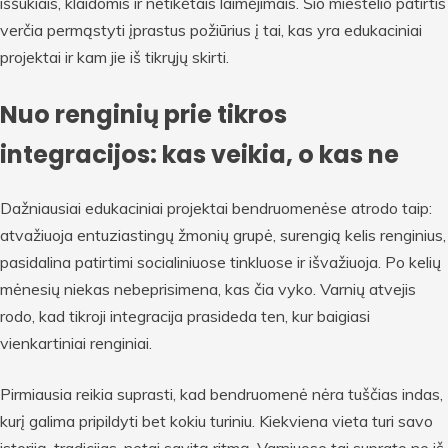
iššūkiais, klaidomis ir netikėtais laimėjimais. Šio miestelio patirtis
verčia permąstyti įprastus požiūrius į tai, kas yra edukaciniai
projektai ir kam jie iš tikrųjų skirti.
Nuo renginių prie tikros
integracijos: kas veikia, o kas ne
Dažniausiai edukaciniai projektai bendruomenėse atrodo taip:
atvažiuoja entuziastingų žmonių grupė, surengią kelis renginius,
pasidalina patirtimi socialiniuose tinkluose ir išvažiuoja. Po kelių
mėnesių niekas nebeprisimena, kas čia vyko. Varnių atvejis
rodo, kad tikroji integracija prasideda ten, kur baigiasi
vienkartiniai renginiai.
Pirmiausia reikia suprasti, kad bendruomenė nėra tuščias indas,
kurį galima pripildyti bet kokiu turiniu. Kiekviena vieta turi savo
istoriją, tradicijas, netgi savitą ritmą. Varniuose tai suprato ne iš