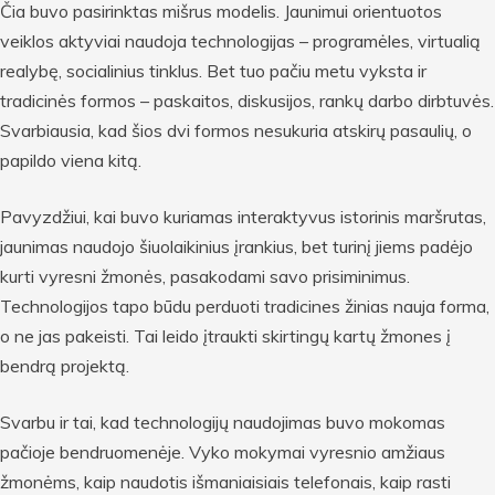
Čia buvo pasirinktas mišrus modelis. Jaunimui orientuotos
veiklos aktyviai naudoja technologijas – programėles, virtualią
realybę, socialinius tinklus. Bet tuo pačiu metu vyksta ir
tradicinės formos – paskaitos, diskusijos, rankų darbo dirbtuvės.
Svarbiausia, kad šios dvi formos nesukuria atskirų pasaulių, o
papildo viena kitą.
Pavyzdžiui, kai buvo kuriamas interaktyvus istorinis maršrutas,
jaunimas naudojo šiuolaikinius įrankius, bet turinį jiems padėjo
kurti vyresni žmonės, pasakodami savo prisiminimus.
Technologijos tapo būdu perduoti tradicines žinias nauja forma,
o ne jas pakeisti. Tai leido įtraukti skirtingų kartų žmones į
bendrą projektą.
Svarbu ir tai, kad technologijų naudojimas buvo mokomas
pačioje bendruomenėje. Vyko mokymai vyresnio amžiaus
žmonėms, kaip naudotis išmaniaisiais telefonais, kaip rasti