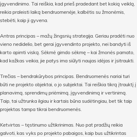
įgyvendinimo. Tai reiškia, kad prieš pradedant bet kokią veiklą,
reikia praleisti laiką bendruomenėje, kalbėtis su žmonėmis,
stebėti, kaip ji gyvena.
Antras principas – mažų žingsnių strategija. Geriau pradėti nuo
vieno nedidelio, bet gerai įgyvendinto projekto, nei bandyti iš
karto apimti viską. Sėkmė gimdo sėkmę – kai žmonės pamato,
kad kažkas veikia, jie patys ima siūlyti naujas idėjas ir įsitraukti.
Trečias – bendrakūrybos principas. Bendruomenės nariai turi
būti ne projekto objektai, o jo subjektai. Tai reiškia tikrą įtrauktį į
planavimą, sprendimų priėmimą, įgyvendinimą ir vertinimą.
Taip, tai užtrunka ilgiau ir kartais būna sudėtingiau, bet tik taip
projektas tampa tikrai bendruomenės.
Ketvirtas – tęstinumo užtikrinimas. Nuo pat pradžių reikia
galvoti, kas vyks po projekto pabaigos, kaip bus užtikrintas