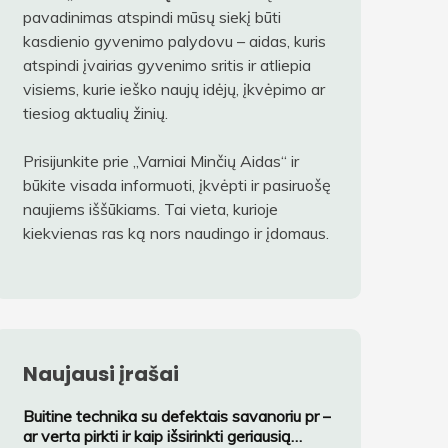
pavadinimas atspindi mūsų siekį būti
kasdienio gyvenimo palydovu – aidas, kuris
atspindi įvairias gyvenimo sritis ir atliepia
visiems, kurie ieško naujų idėjų, įkvėpimo ar
tiesiog aktualių žinių.
Prisijunkite prie „Varniai Minčių Aidas“ ir
būkite visada informuoti, įkvėpti ir pasiruošę
naujiems iššūkiams. Tai vieta, kurioje
kiekvienas ras ką nors naudingo ir įdomaus.
Naujausi įrašai
Buitine technika su defektais savanoriu pr –
ar verta pirkti ir kaip išsirinkti geriausią