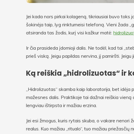
Jei kada nors pirkai kolageną, tikriausiai buvo toks
šokinėja taip, lyg rinktumeisi telefoną. Vieni žada „gr
atsiranda tas žodis, kurį visi kažkur matė:
hidrolizu
Ir čia prasideda įdomioji dalis. Ne todėl, kad tai „s
prieš viską. Jeigu papildas nervina, jį pamiršti. Jeigu j
Ką reiškia „hidrolizuotas“ ir
„Hidrolizuotas“ skamba kaip laboratorija, bet idėj
mažesnes dalis. Praktikoje tai dažnai reiškia vieną
lengviau ištirpsta ir mažiau erzina.
Jei esi žmogus, kuris rytais skuba, o vakare nenori ž
realus. Kuo mažiau „ritualo“, tuo mažiau priežasčių n