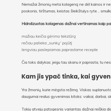
Nemažai žmonių meta kolageną ne dėl kainos ir ne dė
poskonis, tirštumas, keistas šleikštulys ryte… smul
Hidrolizuotas kolagenas dažnai vertinamas kaip pa
mažiau keičia gėrimo tekstūrą
rečiau palieka „sunkų“ pojūtį
lengviau paslepiamas paprastame recepte
Čia toks dalykas: jeigu tau skanu ir paprasta, tu nesi
Kam jis ypač tinka, kai gyve
Yra žmonių, kurie mėgsta režimą. Viskas suplanuota, 
daugumai realus gyvenimas kitoks: vaikai, darbai, s
Tokiu atveju patogesnis variantas dažnai reiškia did