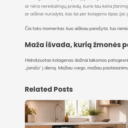
ar nėra nereikalingų priedų, kurie tau kelia įtarim
ar aiškiai nurodyta, kas tai per kolageno tipas (jei
Čia toks momentas: kuo aiškiau parašyta, tuo ramiau p
Maža išvada, kurią žmonės pa
Hidrolizuotas kolagenas dažnai laikomas patogesniu 
„įsirašo“ į dieną. Mažiau vargo, mažiau pasiteisinimų
Related Posts