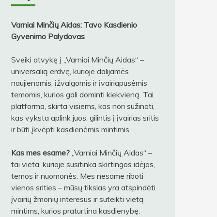
Varniai Minčių Aidas: Tavo Kasdienio
Gyvenimo Palydovas
Sveiki atvykę į „Varniai Minčių Aidas“ –
universalią erdvę, kurioje dalijamės
naujienomis, įžvalgomis ir įvairiapusėmis
temomis, kurios gali dominti kiekvieną. Tai
platforma, skirta visiems, kas nori sužinoti,
kas vyksta aplink juos, gilintis į įvairias sritis
ir būti įkvėpti kasdienėmis mintimis.
Kas mes esame?
„Varniai Minčių Aidas“ –
tai vieta, kurioje susitinka skirtingos idėjos,
temos ir nuomonės. Mes nesame riboti
vienos srities – mūsų tikslas yra atspindėti
įvairių žmonių interesus ir suteikti vietą
mintims, kurios praturtina kasdienybę.