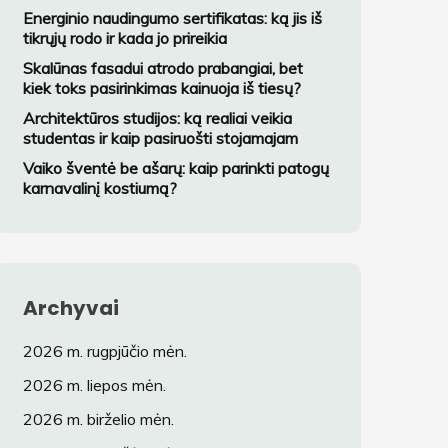
variantą?
Energinio naudingumo sertifikatas: ką jis iš
tikrųjų rodo ir kada jo prireikia
Skalūnas fasadui atrodo prabangiai, bet
kiek toks pasirinkimas kainuoja iš tiesų?
Architektūros studijos: ką realiai veikia
studentas ir kaip pasiruošti stojamajam
Vaiko šventė be ašarų: kaip parinkti patogų
karnavalinį kostiumą?
Archyvai
2026 m. rugpjūčio mėn.
2026 m. liepos mėn.
2026 m. birželio mėn.