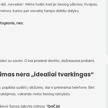
l „neveikia“. Meta todėl, kad jis tiesiog užknisa. Kvapas,
kmenos, kurios per savaitę tampa dideliu dalyku.
togesnis, nes:
deri su savim. O kai pradedi derėtis, dažniausiai pralaimi.
nimas nėra „idealiai tvarkingas“
papildai sudėti į dėžutes, dar ir priminimai telefone. Bet
kubėjimas, vakarais norisi tiesiog ramybės.
esnį šansą laikytis rutinos.
Ypač jei: