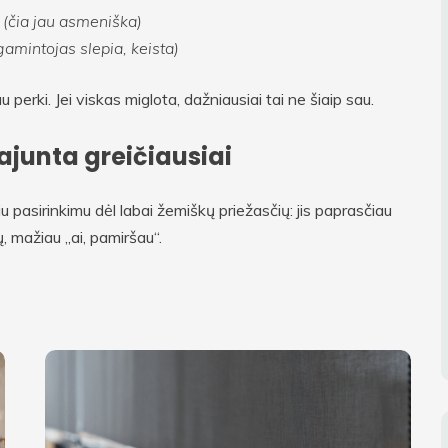
ą (čia jau asmeniška)
 gamintojas slepia, keista)
erki. Jei viskas miglota, dažniausiai tai ne šiaip sau.
junta greičiausiai
pasirinkimu dėl labai žemiškų priežasčių: jis paprasčiau
, mažiau „ai, pamiršau“.