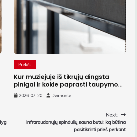
Prekės
Kur muziejuje iš tikrųjų dingsta
pinigai ir kokie paprasti taupymo
sprendimai
2026-07-20
Deimante
Next:
lyg
Infraraudonųjų spindulių sauna butui: ką būtina
pasitikrinti prieš perkant