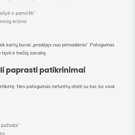
išyti ir pamiršti“
iesiog erzina
, kiek kartų buvai „pradėjęs nuo pirmadienio“. Patogumas
tęsti ir trečią savaitę.
li paprasti patikrinimai
į etiketę. Nes patogumas neturėtų ateiti su tuo, ko visai
s pažadai“
ams