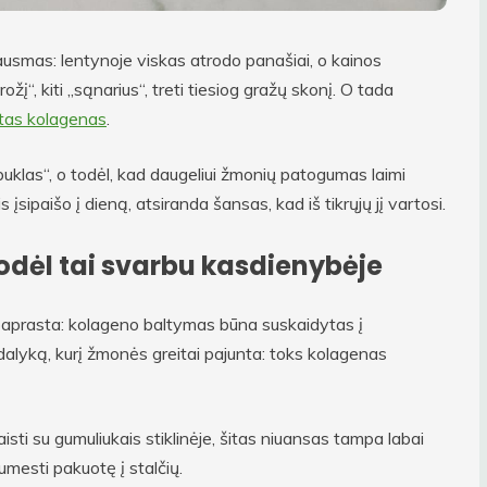
 jausmas: lentynoje viskas atrodo panašiai, o kainos
ožį“, kiti „sąnarius“, treti tiesiog gražų skonį. O tada
otas kolagenas
.
tebuklas“, o todėl, kad daugeliui žmonių patogumas laimi
is įsipaišo į dieną, atsiranda šansas, kad iš tikrųjų jį vartosi.
 kodėl tai svarbu kasdienybėje
a paprasta: kolageno baltymas būna suskaidytas į
 dalyką, kurį žmonės greitai pajunta: toks kolagenas
aisti su gumuliukais stiklinėje, šitas niuansas tampa labai
umesti pakuotę į stalčių.