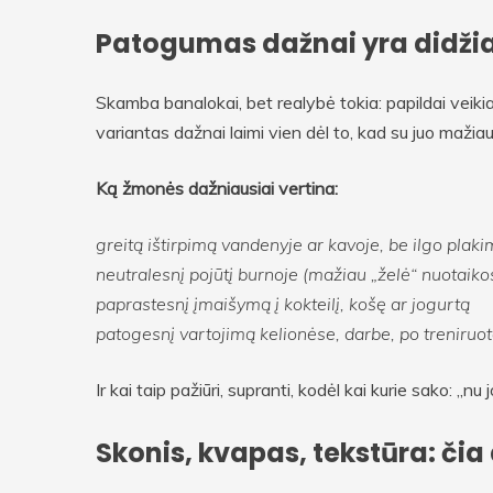
Patogumas dažnai yra didži
Skamba banalokai, bet realybė tokia: papildai veikia t
variantas dažnai laimi vien dėl to, kad su juo mažia
Ką žmonės dažniausiai vertina:
greitą ištirpimą vandenyje ar kavoje, be ilgo plak
neutralesnį pojūtį burnoje (mažiau „želė“ nuotaiko
paprastesnį įmaišymą į kokteilį, košę ar jogurtą
patogesnį vartojimą kelionėse, darbe, po treniruo
Ir kai taip pažiūri, supranti, kodėl kai kurie sako: „n
Skonis, kvapas, tekstūra: čia d