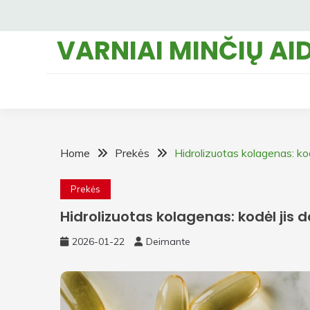
Skip
to
VARNIAI MINČIŲ AI
content
Home
Prekės
Hidrolizuotas kolagenas: ko
Prekės
Hidrolizuotas kolagenas: kodėl jis
2026-01-22
Deimante