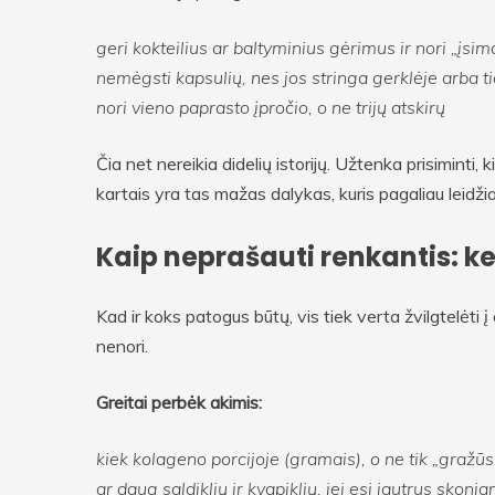
geri kokteilius ar baltyminius gėrimus ir nori „įsima
nemėgsti kapsulių, nes jos stringa gerklėje arba t
nori vieno paprasto įpročio, o ne trijų atskirų
Čia net nereikia didelių istorijų. Užtenka prisiminti
kartais yra tas mažas dalykas, kuris pagaliau leidžia 
Kaip neprašauti renkantis: ke
Kad ir koks patogus būtų, vis tiek verta žvilgtelėti 
nenori.
Greitai perbėk akimis:
kiek kolageno porcijoje (gramais), o ne tik „gražū
ar daug saldiklių ir kvapiklių, jei esi jautrus skoni