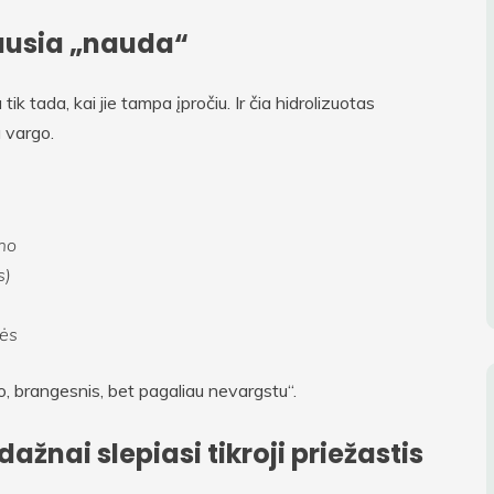
ausia „nauda“
ik tada, kai jie tampa įpročiu. Ir čia hidrolizuotas
u vargo.
imo
s)
tės
u jo, brangesnis, bet pagaliau nevargstu“.
ažnai slepiasi tikroji priežastis