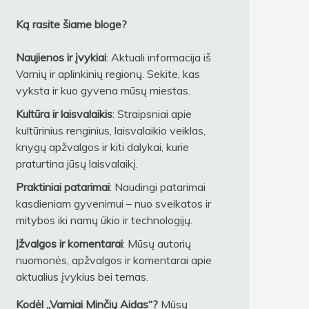
Ką rasite šiame bloge?
Naujienos ir įvykiai
: Aktuali informacija iš
Varnių ir aplinkinių regionų. Sekite, kas
vyksta ir kuo gyvena mūsų miestas.
Kultūra ir laisvalaikis
: Straipsniai apie
kultūrinius renginius, laisvalaikio veiklas,
knygų apžvalgos ir kiti dalykai, kurie
praturtina jūsų laisvalaikį.
Praktiniai patarimai
: Naudingi patarimai
kasdieniam gyvenimui – nuo sveikatos ir
mitybos iki namų ūkio ir technologijų.
Įžvalgos ir komentarai
: Mūsų autorių
nuomonės, apžvalgos ir komentarai apie
aktualius įvykius bei temas.
Kodėl „Varniai Minčių Aidas“?
Mūsų