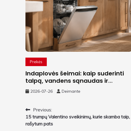
Prekės
Indaplovės šeimai: kaip suderinti
talpą, vandens sąnaudas ir
triukšmo lygį?
2026-07-26
Deimante
Navigacija
Previous:
15 trumpų Valentino sveikinimų, kurie skamba taip, 
tarp
rašytum pats