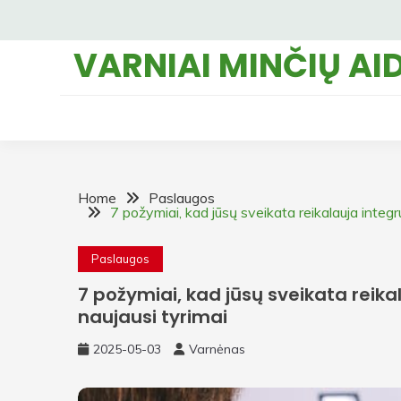
Skip
to
VARNIAI MINČIŲ AI
content
Home
Paslaugos
7 požymiai, kad jūsų sveikata reikalauja integr
Paslaugos
7 požymiai, kad jūsų sveikata reika
naujausi tyrimai
2025-05-03
Varnėnas