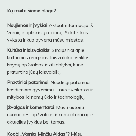
Ką rasite šiame bloge?
Naujienos ir įvykiai
: Aktuali informacija iš
Varnių ir aplinkinių regionų. Sekite, kas
vyksta ir kuo gyvena mūsų miestas.
Kultūra ir laisvalaikis
: Straipsniai apie
kultūrinius renginius, laisvalaikio veiklas,
knygų apžvalgos ir kiti dalykai, kurie
praturtina jūsų laisvalaikį.
Praktiniai patarimai
: Naudingi patarimai
kasdieniam gyvenimui – nuo sveikatos ir
mitybos iki namų ūkio ir technologijų.
Įžvalgos ir komentarai
: Mūsų autorių
nuomonės, apžvalgos ir komentarai apie
aktualius įvykius bei temas.
Kodėl „Varniai Minčių Aidas“?
Mūsų