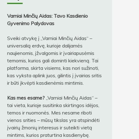
Varniai Minčių Aidas: Tavo Kasdienio
Gyvenimo Palydovas
Sveiki atvykę į „Varniai Minčių Aidas“ –
universalią erdvę, kurioje dalijamės
naujienomis, įžvalgomis ir įvairiapusėmis
temomis, kurios gali dominti kiekvieną. Tai
platforma, skirta visiems, kas nori sužinoti,
kas vyksta aplink juos, gilintis į įvairias sritis
ir būti įkvėpti kasdienėmis mintimis.
Kas mes esame?
„Varniai Minčių Aidas“ –
tai vieta, kurioje susitinka skirtingos idėjos,
temos ir nuomonės. Mes nesame riboti
vienos srities – mūsų tikslas yra atspindėti
įvairių žmonių interesus ir suteikti vietą
mintims, kurios praturtina kasdienybę.