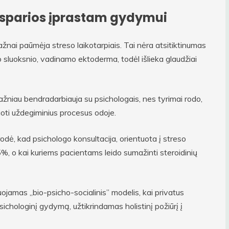
atsparios įprastam gydymui
nai paūmėja streso laikotarpiais. Tai nėra atsitiktinumas
o sluoksnio, vadinamo ektoderma, todėl išlieka glaudžiai
žniau bendradarbiauja su psichologais, nes tyrimai rodo,
uoti uždegiminius procesus odoje.
dė, kad psichologo konsultacija, orientuota į streso
 o kai kuriems pacientams leido sumažinti steroidinių
ojamas „bio-psicho-socialinis” modelis, kai privatus
sichologinį gydymą, užtikrindamas holistinį požiūrį į