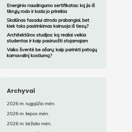
variantą?
Energinio naudingumo sertifikatas: ką jis iš
tikrųjų rodo ir kada jo prireikia
Skalūnas fasadui atrodo prabangiai, bet
kiek toks pasirinkimas kainuoja iš tiesų?
Architektūros studijos: ką realiai veikia
studentas ir kaip pasiruošti stojamajam
Vaiko šventė be ašarų: kaip parinkti patogų
karnavalinį kostiumą?
Archyvai
2026 m. rugpjūčio mėn.
2026 m. liepos mėn.
2026 m. birželio mėn.