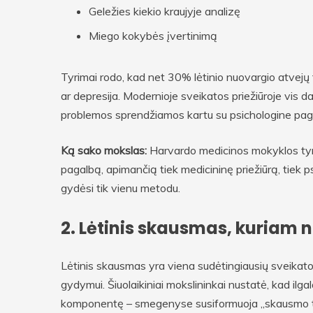
Geležies kiekio kraujyje analizę
Miego kokybės įvertinimą
Tyrimai rodo, kad net 30% lėtinio nuovargio atvejų 
ar depresija. Modernioje sveikatos priežiūroje vis da
problemos sprendžiamos kartu su psichologine pag
Ką sako mokslas:
Harvardo medicinos mokyklos tyri
pagalbą, apimančią tiek medicininę priežiūrą, tiek p
gydėsi tik vienu metodu.
2. Lėtinis skausmas, kuriam 
Lėtinis skausmas yra viena sudėtingiausių sveikato
gydymui. Šiuolaikiniai mokslininkai nustatė, kad ilg
komponentę – smegenyse susiformuoja „skausmo takai”