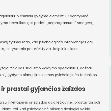
galbiniu, o esminiu gydymo elementu. Kognityvinė
valdymo technikos gali padėti „perprogramuoti” smegenų
nkų tyrimai rodo, kad psichologinės intervencijos gali
rityse taip pat efektyviai, kaip ir kai kurie
dytoją, tiek pas skausmo valdymo specialistus, dažnai
kai į gydymo planą įtraukiamos psichologinės technikos.
 ir prastai gyjančios žaizdos
su infekcijomis ar žaizdos gyja lėčiau nei įprastai, tai gali
. Įdomu tai, kad psichologinė būsena tiesiogiai veikia