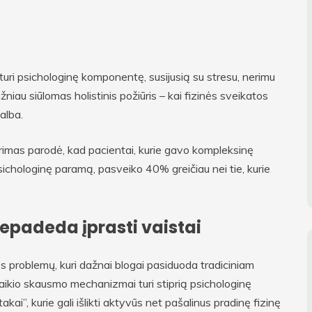
turi psichologinę komponentę, susijusią su stresu, nerimu
žniau siūlomas holistinis požiūris – kai fizinės sveikatos
alba.
mas parodė, kad pacientai, kurie gavo kompleksinę
sichologinę paramą, pasveiko 40% greičiau nei tie, kurie
nepadeda įprasti vaistai
s problemų, kuri dažnai blogai pasiduoda tradiciniam
alaikio skausmo mechanizmai turi stiprią psichologinę
, kurie gali išlikti aktyvūs net pašalinus pradinę fizinę