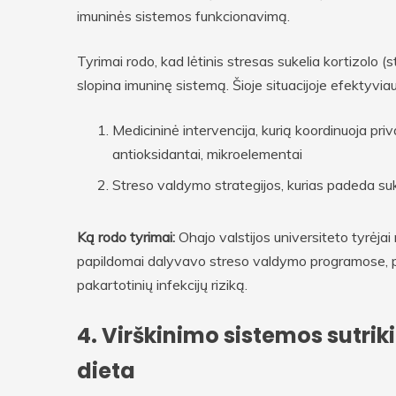
imuninės sistemos funkcionavimą.
Tyrimai rodo, kad lėtinis stresas sukelia kortizolo (
slopina imuninę sistemą. Šioje situacijoje efektyvia
Medicininė intervencija, kurią koordinuoja pri
antioksidantai, mikroelementai
Streso valdymo strategijos, kurias padeda suku
Ką rodo tyrimai:
Ohajo valstijos universiteto tyrėja
papildomai dalyvavo streso valdymo programose, p
pakartotinių infekcijų riziką.
4. Virškinimo sistemos sutrik
dieta