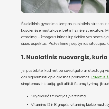
Šiuolaikinis gyvenimo tempas, nuolatinis stresas ir 
kasdienėse nuotaikose, bet ir fizinėje sveikatoje.
atradimą – žmogaus kūnas ir psichika yra neatsiej
šiuos aspektus. Pažvelkime į septynias situacijas, k
1. Nuolatinis nuovargis, kurio
Jei pastebite, kad net po savaitgalio ar atostogų vis
gali signalizuoti apie gilesnes problemas.
Privatus 
simptomus ir istoriją, gali atlikti išsamų tyrimą, įtrau
Skydliaukės funkcijos įvertinimą
Vitamino D ir B grupės vitaminų kiekio nusta