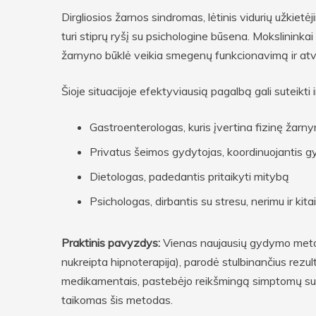
Dirgliosios žarnos sindromas, lėtinis vidurių užkietėj
turi stiprų ryšį su psichologine būsena. Mokslininka
žarnyno būklė veikia smegenų funkcionavimą ir atvi
Šioje situacijoje efektyviausią pagalbą gali suteikt
Gastroenterologas, kuris įvertina fizinę žarn
Privatus šeimos gydytojas, koordinuojantis g
Dietologas, padedantis pritaikyti mitybą
Psichologas, dirbantis su stresu, nerimu ir kita
Praktinis pavyzdys:
Vienas naujausių gydymo metod
nukreipta hipnoterapija), parodė stulbinančius rez
medikamentais, pastebėjo reikšmingą simptomų sum
taikomas šis metodas.