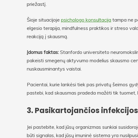
priežastį.
Šioje situacijoje
psichologo konsultacija
tampa ne pa
elgesio terapija, mindfulness praktikos ir streso 
reakciją į skausmą.
Įdomus faktas:
Stanfordo universiteto neuromokslini
pakeisti smegenų aktyvumo modelius skausmo centrų s
nuskausminantys vaistai.
Pacientai, kurie lankėsi tiek pas privatų šeimos gy
pastebi, kad skausmas pradeda mažėti tik tuomet, 
3. Pasikartojančios infekcijos
Jei pastebite, kad jūsų organizmas sunkiai susidoroja 
būti signalas, kad jūsų imuninė sistema yra nusilpusi