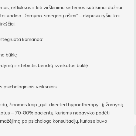
imas, refliuksas ir kiti virškinimo sistemos sutrikimai dažnai
i tai vadina „žarnyno-smegenų ašimi” – dvipusiu ryšiu, kai
rkščiai.
i integruota komanda:
yno būklę
ydymą ir stebintis bendrą sveikatos būklę
is psichologiniais veiksniais
ų, žinomas kaip „gut-directed hypnotherapy” (į žarnyną
ultatus – 70-80% pacientų, kuriems nepavyko padėti
ažėjimą po psichologo konsultacijų, kuriose buvo