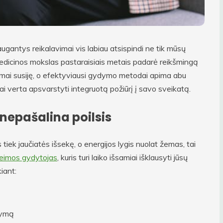
augantys reikalavimai vis labiau atsispindi ne tik mūsų
 Medicinos mokslas pastaraisiais metais padarė reikšmingą
amai susiję, o efektyviausi gydymo metodai apima abu
ai verta apsvarstyti integruotą požiūrį į savo sveikatą.
 nepašalina poilsis
 tiek jaučiatės išsekę, o energijos lygis nuolat žemas, tai
šeimos gydytojas
, kuris turi laiko išsamiai išklausyti jūsų
kiant:
tymą