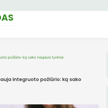
DAS
uoto požiūrio: ką sako naujausi tyrimai
lauja integruoto požiūrio: ką sako