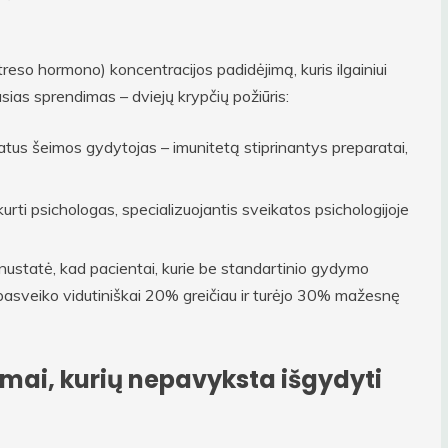
streso hormono) koncentracijos padidėjimą, kuris ilgainiui
usias sprendimas – dviejų krypčių požiūris:
vatus šeimos gydytojas – imunitetą stiprinantys preparatai,
rti psichologas, specializuojantis sveikatos psichologijoje
i nustatė, kad pacientai, kurie be standartinio gydymo
asveiko vidutiniškai 20% greičiau ir turėjo 30% mažesnę
imai, kurių nepavyksta išgydyti