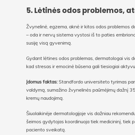
5. Lėtinės odos problemos, 
Žvynelinė, egzema, aknė ir kitos odos problemos daž
– oda ir nervų sistema vystosi iš to paties embrion
susiję visą gyvenimą.
Gydant lėtines odos problemas, dermatologai vis da
kad stresas ir emocinė būsena gali tiesiogiai aktyv
Įdomus faktas:
Standfordo universiteto tyrimas paro
valdymą, sumažino žvynelinės paūmėjimų dažnį 35%,
kremų naudojimą.
Šiuolaikinėje dermatologijoje vis dažniau rekomendu
šeimos gydytojas koordinuoja tiek medicininį, tiek p
paciento sveikatą.