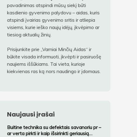
pavadinimas atspindi mūsų siekį būti
kasdienio gyvenimo palydovu – aidas, kuris
atspindi įvairias gyvenimo sritis ir atliepia
visiems, kurie ieško naujų idėjų, įkvėpimo ar
tiesiog aktualių žinių.
Prisijunkite prie „Varniai Minčių Aidas“ ir
būkite visada informuoti, įkvėpti ir pasiruošę
naujiems iššūkiams. Tai vieta, kurioje
kiekvienas ras ką nors naudingo ir įdomaus.
Naujausi įrašai
Buitine technika su defektais savanoriu pr –
ar verta pirkti ir kaip išsirinkti geriausią